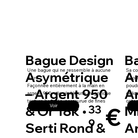
Bague Design
B
Une bague qui ne ressemble à aucune
Sa co
Asymétrique
A
autre.
façon
Façonnée entièrement à la main en
poudr
– Argent 950
A
argent 950, elle révèle une magnifique
délic
texture brossée, parcourue de fines
osten
€
& Or 18k •
Mi
Voir
33
lignes rotatives.
9
Serti Rond &
Ar