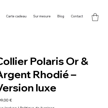
Carte cadeau
Sur mesure
Blog
Contact
Collier Polaris Or &
Argent Rhodié –
Version luxe
9,00 €
xe Incluse
|
Politique de livraison