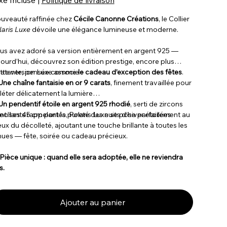
uveauté raffinée chez
Cécile Canonne Créations
, le Collier
laris Luxe
dévoile une élégance lumineuse et moderne.
us avez adoré sa version entièrement en argent 925 —
jourd’hui, découvrez son édition prestige, encore plus
latante, pensée comme
tte version Luxe associe :
le cadeau d’exception des fêtes
.
Une chaîne fantaisie en or 9 carats
, finement travaillée pour
fléter délicatement la lumière
Un pendentif étoile en argent 925 rhodié
, serti de zircons
ntillants rappelant la pureté des nuits d’hiver étoilées
ec ses 45 cm portés, Polaris Luxe se pose parfaitement au
eux du décolleté, ajoutant une touche brillante à toutes les
nues — fête, soirée ou cadeau précieux.
Pièce unique : quand elle sera adoptée, elle ne reviendra
s.
Ajouter au panier