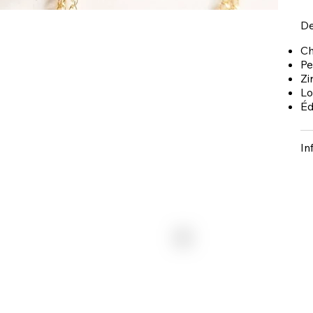
De
Ch
Pe
Zi
Lo
Éd
In