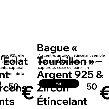
Bague «
gent 925, elle
Au centre, un zircon étincelant semble
’Éclat
Tourbillon » –
e entièrement
suspendu dans la lumière, comme
ants, capturant
capturé au cœur du tourbillon.
nt
Argent 925 &
ouvement de la
€
ircons
Zircon
Voir
50
50
nts
Étincelant