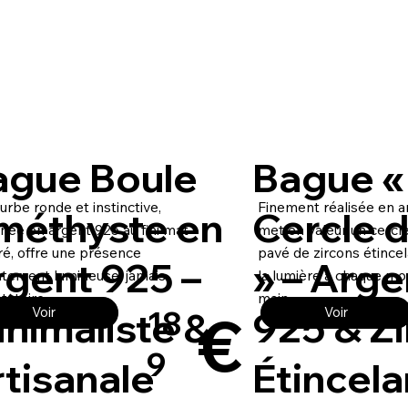
ague Boule
Bague «
urbe ronde et instinctive,
Finement réalisée en ar
méthyste en
Cercle d
née en argent 925 au fini mat
met en valeur un cercl
é, offre une présence
pavé de zircons étincel
rgent 925 –
» – Arge
atement lumineuse, jamais
la lumière à chaque m
tatoire.
main.
€
nimaliste &
925 & Z
Voir
Voir
18
9
tisanale
Étincela