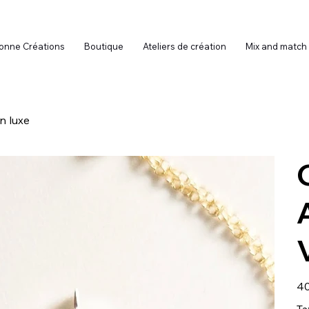
onne Créations
Boutique
Ateliers de création
Mix and match
n luxe
Prix
40
Ta