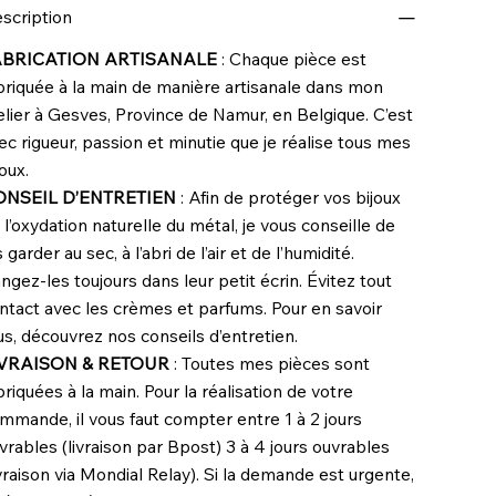
scription
ABRICATION ARTISANALE
: Chaque pièce est
briquée à la main de manière artisanale dans mon
elier à
Gesves
,
Province de Namur,
en
Belgique
. C’est
ec rigueur, passion et minutie que je réalise tous mes
joux.
ONSEIL D’ENTRETIEN
: Afin de protéger vos bijoux
 l’oxydation naturelle du métal, je vous conseille de
s garder au sec, à l’abri de l’air et de l’humidité.
ngez-les toujours dans leur petit écrin. Évitez tout
ntact avec les crèmes et parfums. Pour en savoir
us, découvrez nos conseils d’entretien.
IVRAISON & RETOUR
: Toutes mes pièces sont
briquées à la main. Pour la réalisation de votre
mmande, il vous faut compter entre 1 à 2 jours
vrables (livraison par Bpost) 3 à 4 jours ouvrables
ivraison via Mondial Relay). Si la demande est urgente,