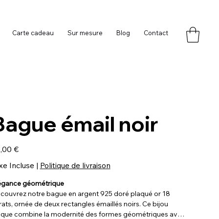
Carte cadeau
Sur mesure
Blog
Contact
Bague émail noir
,00 €
xe Incluse
|
Politique de livraison
égance géométrique
couvrez notre bague en argent 925 doré plaqué or 18
rats, ornée de deux rectangles émaillés noirs. Ce bijou
ique combine la modernité des formes géométriques avec