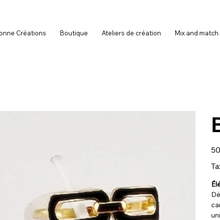
onne Créations
Boutique
Ateliers de création
Mix and match
Prix
50
Ta
Él
Dé
ca
un