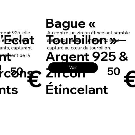
Bague «
gent 925, elle
Au centre, un zircon étincelant semble
’Éclat
Tourbillon » –
e entièrement
suspendu dans la lumière, comme
ants, capturant
capturé au cœur du tourbillon.
nt
Argent 925 &
ouvement de la
€
ircons
Zircon
Voir
50
50
nts
Étincelant