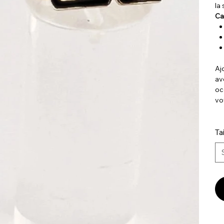
la 
Ca
Aj
av
oc
vo
Tai