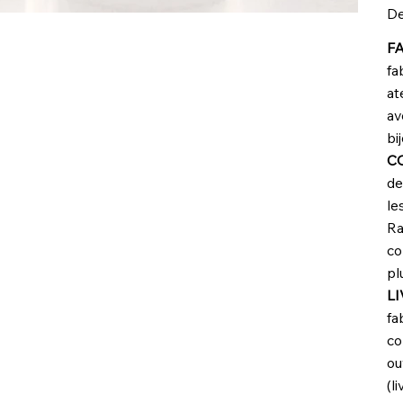
De
F
fa
at
av
bi
C
de
le
Ra
co
pl
L
fa
co
ou
(l