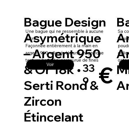
Bague Design
B
Une bague qui ne ressemble à aucune
Sa co
Asymétrique
A
autre.
façon
Façonnée entièrement à la main en
poudr
– Argent 950
A
argent 950, elle révèle une magnifique
délic
texture brossée, parcourue de fines
osten
€
& Or 18k •
Mi
Voir
33
lignes rotatives.
9
Serti Rond &
Ar
Zircon
Étincelant