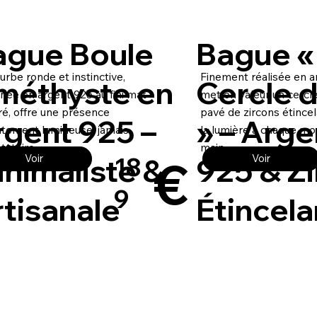
ague Boule
Bague «
urbe ronde et instinctive,
Finement réalisée en ar
méthyste en
Cercle d
née en argent 925 au fini mat
met en valeur un cercl
é, offre une présence
pavé de zircons étincel
rgent 925 –
» – Arge
atement lumineuse, jamais
la lumière à chaque m
tatoire.
main.
€
nimaliste &
925 & Z
Voir
Voir
18
9
tisanale
Étincela