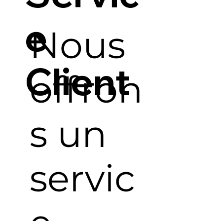
e
Nous
Client
offron
s un
servic