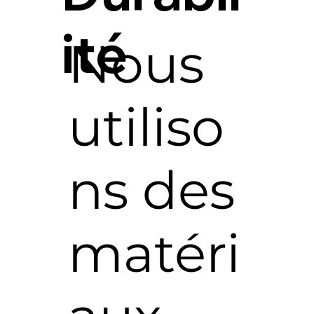
ité
Nous
utiliso
ns des
matéri