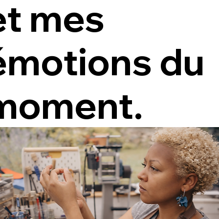
et mes
émotions du
moment.