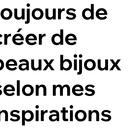
toujours de
créer de
beaux bijoux
selon mes
inspirations