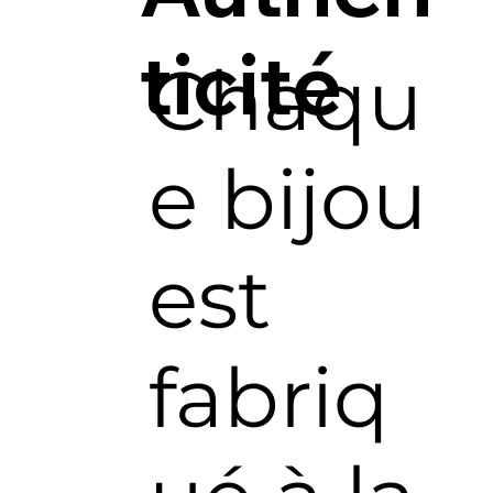
ticité
Chaqu
e bijou
est
fabriq