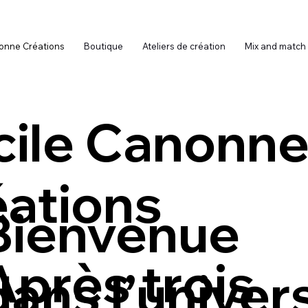
onne Créations
Boutique
Ateliers de création
Mix and match
cile Canonn
éations
Bienvenue
Après trois
dans l’univer