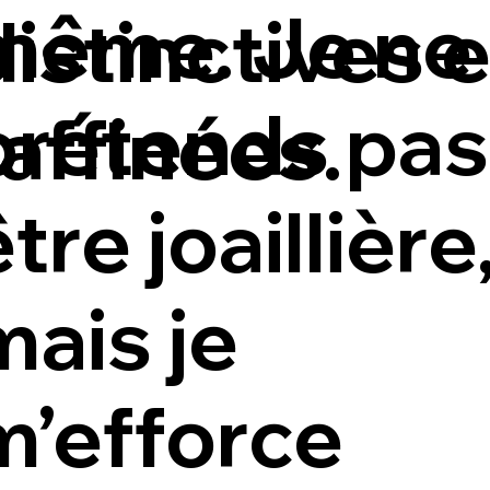
même. Je ne
distinctives e
prétends pas
raffinées.
tre joaillière
mais je
m’efforce