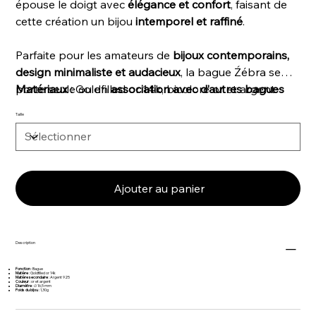
épouse le doigt avec
élégance et confort
, faisant de
cette création un bijou
intemporel et raffiné
.
Parfaite pour les amateurs de
bijoux contemporains,
design minimaliste et audacieux
, la bague Źébra se
porte seule ou en
Matériaux :
Goldfilled or 14k, bicolore or et argent.
association avec d’autres bagues
Mix and Match
.
Taille
Ajouter au panier
Description
Fonction
: Bague
Matière
:
Goldfilled or 14k
Matière secondaire
: Argent 925
Couleur
: or et argent
Diamètre
:
∅
16,5 mm
Poids du bijou
: 1,30g