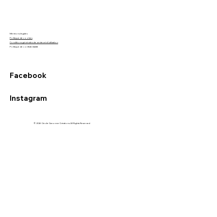
Mentions légales
Politique de cookies
Conditions générales de ventes et d'utilisation
Politique de confidentialité
Facebook
Instagram
© 2026 Cécile Canonne Créations All Rights Reserved