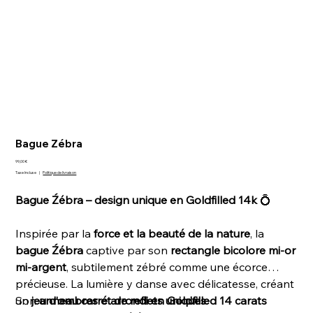
Bague Zébra
Prix
99,00 €
Taxe Incluse
|
Politique de livraison
Bague Źébra – design unique en Goldfilled 14k
💍
Inspirée par la
force et la beauté de la nature
, la
bague Źébra
captive par son
rectangle bicolore mi-or
mi-argent
, subtilement zébré comme une écorce
précieuse. La lumière y danse avec délicatesse, créant
un
Son
jeu d’ombres et de reflets uniques
anneau carré arrondi en Goldfilled 14 carats
.