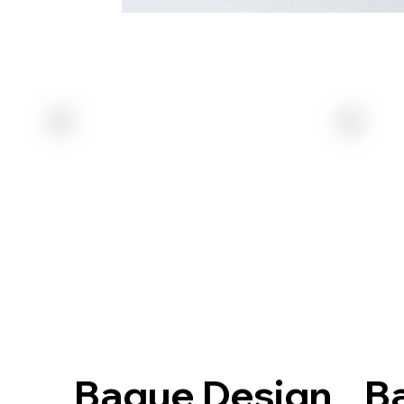
Bague Design
B