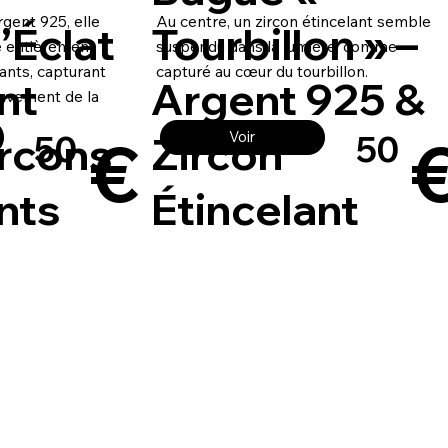
gent 925, elle
Au centre, un zircon étincelant semble
’Éclat
Tourbillon » –
e entièrement
suspendu dans la lumière, comme
ants, capturant
capturé au cœur du tourbillon.
nt
Argent 925 &
ouvement de la
€
ircons
Zircon
Voir
50
50
nts
Étincelant