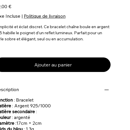
,00 €
xe Incluse
|
Politique de livraison
mplicité et éclat discret. Ce bracelet chaîne boule en argent
5 habille le poignet d’un reflet lumineux. Parfait pour un
yle sobre et élégant, seul ou en accumulation.
Ajouter au panier
scription
nction
: Bracelet
tière
:
Argent 925/1000
tière secondaire
:
uleur
: argenté
amètre
:17cm + 2cm
ids du bijou
: 1,3g