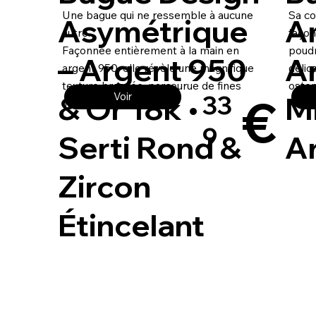
Une bague qui ne ressemble à aucune
Sa co
Asymétrique
A
autre.
façon
Façonnée entièrement à la main en
poudr
– Argent 950
A
argent 950, elle révèle une magnifique
délic
texture brossée, parcourue de fines
osten
€
& Or 18k •
Mi
Voir
33
lignes rotatives.
9
Serti Rond &
Ar
Zircon
Étincelant