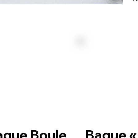
ague Boule
Bague «