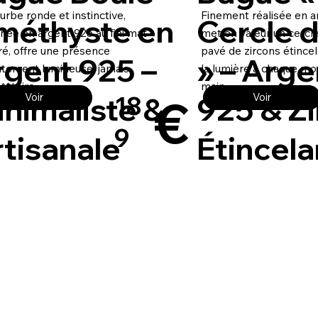
urbe ronde et instinctive,
Finement réalisée en ar
méthyste en
Cercle d
née en argent 925 au fini mat
met en valeur un cercl
é, offre une présence
pavé de zircons étincel
rgent 925 –
» – Arge
atement lumineuse, jamais
la lumière à chaque m
tatoire.
main.
€
nimaliste &
925 & Z
Voir
Voir
18
9
tisanale
Étincela