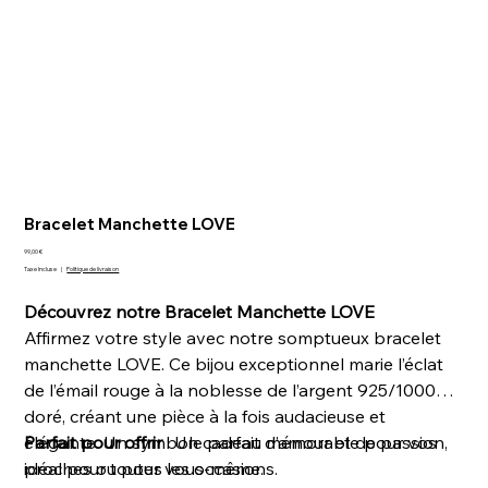
Bracelet Manchette LOVE
Prix
99,00 €
Taxe Incluse
|
Politique de livraison
Découvrez notre Bracelet Manchette LOVE
Affirmez votre style avec notre somptueux bracelet
manchette LOVE. Ce bijou exceptionnel marie l’éclat
de l’émail rouge à la noblesse de l’argent 925/1000
doré, créant une pièce à la fois audacieuse et
élégante. Un symbole parfait d’amour et de passion,
Parfait pour offrir
: Un cadeau mémorable pour vos
idéal pour toutes les occasions.
proches ou pour vous-même.