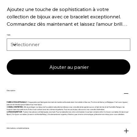
Ajoutez une touche de sophistication à votre
collection de bijoux avec ce bracelet exceptionnel.
Commandez dès maintenant et laissez l’amour briller
!
Taille
Ajouter au panier
Description
FABRICATION ARTISANALE
: Chaque pièce est fabriquée à la main de manière artisanale dans mon atelier à
Gesves
, Province de Namur, en Belgique. C’est avec rigueur,
passion et minutie que je réalise tous mes bijoux.
CONSEIL D’ENTRETIEN
: Afin de protéger vos bijoux de l’oxydation naturelle du métal, je vous conseille de les garder au sec, à l’abri de l’air et de l’humidité. Rangez-les
toujours dans leur petit écrin. Évitez tout contact avec les crèmes et parfums. Pour en savoir plus, découvrez nos conseils d’entretien.
LIVRAISON & RETOUR
: Toutes mes pièces sont fabriquées à la main. Pour la réalisation de votre commande, il vous faut compter entre 1 à 2 jours ouvrables (livraison par
Bpost) 3 à 4 jours ouvrables (livraison via Mondial Relay). Si la demande est urgente, n’hésitez pas à me le communiquer, je ferai de mon mieux pour vous satisfaire.
Informations complémentaires