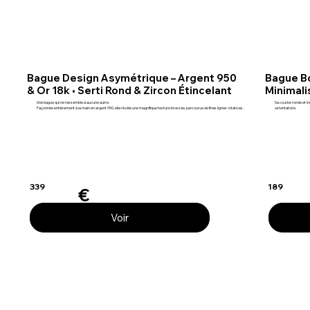
Bague Design Asymétrique – Argent 950
Bague B
& Or 18k • Serti Rond & Zircon Étincelant
Minimali
Une bague qui ne ressemble à aucune autre.
Sa courbe ronde et in
Façonnée entièrement à la main en argent 950, elle révèle une magnifique texture brossée, parcourue de fines lignes rotatives.
ostentatoire.
339
189
€
Voir