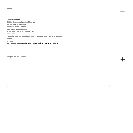
Description
Argent 925 massif
• Finition rhodiée ou plaquée or 18 carats
• Fil rond de 4 mm d'épaisseur
• Diamètre intérieur : 65 mm
• Fabrication artisanale belge
• Création signée Cécile Canonne Créations
Sur mesure
Ce modèle est également réalisable sur commande dans d'autres dimensions :
• 60 mm
• 68 mm
Pour toute demande de taille personnalisée, n'hésitez pas à me contacter.
Pourquoi vous allez l'aimer