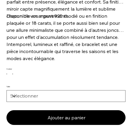
parfait entre présence, élégance et confort. Sa finition
miroir capte magnifiquement la lumière et sublime
chacun de vos mouvements.
Disponible en argent 925 rhodié ou en finition
plaquée or 18 carats, il se porte aussi bien seul pour
une allure minimaliste que combiné à d'autres joncs
pour un effet d'accumulation résolument tendance.
Intemporel, lumineux et raffiné, ce bracelet est une
pièce incontournable qui traverse les saisons et les
modes avec élégance.
Couleur
Taille
Ajouter au panier