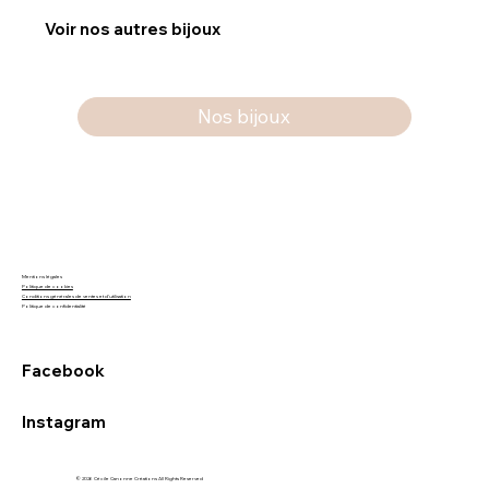
Voir nos autres bijoux
Nos bijoux
Mentions légales
Politique de cookies
Conditions générales de ventes et d'utilisation
Politique de confidentialité
Facebook
Instagram
© 2026 Cécile Canonne Créations All Rights Reserved