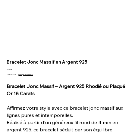
Bracelet Jonc Massif en Argent 925
Prix
109,00 €
Taxe Incluse
|
Politique de livraison
Bracelet Jonc Massif – Argent 925 Rhodié ou Plaqué
Or 18 Carats
Affirmez votre style avec ce bracelet jonc massif aux
lignes pures et intemporelles.
Réalisé à partir d'un généreux fil rond de 4 mm en
argent 925, ce bracelet séduit par son équilibre