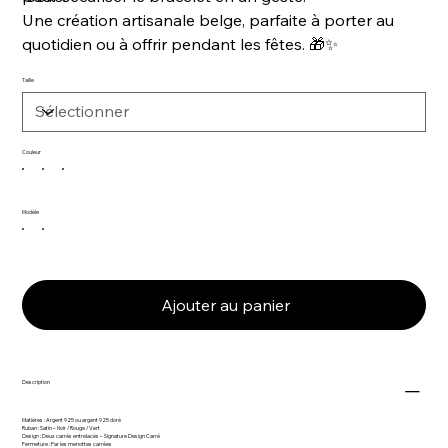
Une création artisanale belge, parfaite à porter au
quotidien ou à offrir pendant les fêtes. 🎁✨
Taille
Couleur
Modèle
Ajouter au panier
Description
Matières : Argent 925 ou argent 925 doré
Ruban : Satin – Noir / Rouge / Vert
Design : Deux carrés entrelacés – Signature Design Carré
Fermeture : Par les menottes carrées