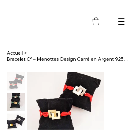
M
Accueil
>
Bracelet C² – Menottes Design Carré en Argent 925 | Satin Festif