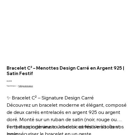
Bracelet C² – Menottes Design Carré en Argent 925 |
Satin Festif
Prix
60,00 €
Taxe Incluse
|
Politique de livraison
✨ Bracelet C² – Signature Design Carré
Découvrez un bracelet moderne et élégant, composé
de deux carrés entrelacés en argent 925 ou argent
doré. Monté sur un ruban de satin (noir, rouge ou
vert), il apporte une touche chic et festive à tous vos
Fermeture ingénieuse : les deux carrés s’emboîtent
looks.
pour sécuriser le bracelet en un geste.