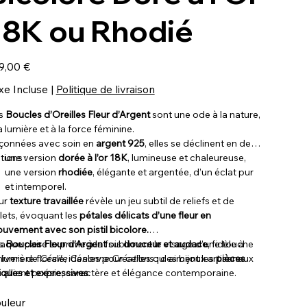
18K ou Rhodié
9,00 €
xe Incluse
|
Politique de livraison
s
Boucles d’Oreilles Fleur d’Argent
sont une ode à la nature,
a lumière et à la force féminine.
çonnées avec soin en
argent 925
, elles se déclinent en deux
itions :
une version
dorée à l’or 18K
, lumineuse et chaleureuse,
une version
rhodiée
, élégante et argentée, d’un éclat pur
et intemporel.
ur
texture travaillée
révèle un jeu subtil de reliefs et de
flets, évoquant les
pétales délicats d’une fleur en
uvement avec son pistil bicolore.
aque paire exprime à la fois
s
Boucles Fleur d’Argent
subliment le visage d’une touche
douceur et audace
, fidèle à
univers de
 lumière florale, idéales pour celles qui aiment les
Cécile Canonne Créations
: des bijoux artisanaux
pièces
i allient poésie, caractère et élégance contemporaine.
iques et expressives
.
uleur