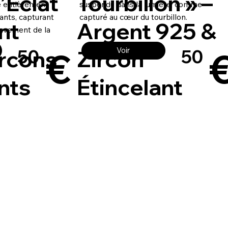
’Éclat
Tourbillon » –
e entièrement
suspendu dans la lumière, comme
ants, capturant
capturé au cœur du tourbillon.
nt
Argent 925 &
ouvement de la
€
ircons
Zircon
Voir
50
50
nts
Étincelant