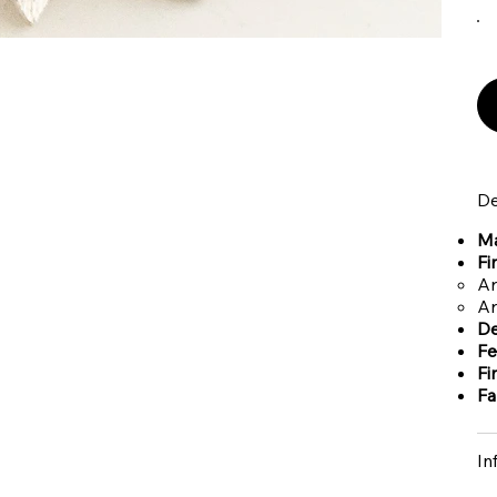
De
Ma
Fi
Ar
Ar
De
Fe
Fin
Fa
In