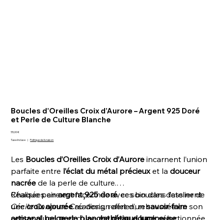
Boucles d’Oreilles Croix d’Aurore – Argent 925 Doré
et Perle de Culture Blanche
Prix
55,00 €
Taxe Incluse
|
Politique de livraison
Les
Boucles d’Oreilles Croix d’Aurore
incarnent l’union
parfaite entre
l’éclat du métal précieux
et la
douceur
nacrée
de la perle de culture.
Réalisées en
Chaque paire est façonnée avec soin dans l’atelier de
argent 925 doré
, ces boucles dessinent
une
Cécile Canonne Créations
croix ajourée
au design aérien, rehaussée en son
, reflet d’un
savoir-faire
centre d’une
artisanal belge
perle blanche d’eau douce
et d’une
esthétique lumineuse
, sélectionnée
.