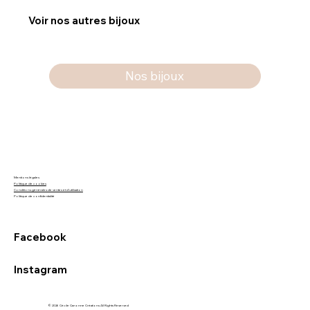
Voir nos autres bijoux
Nos bijoux
Mentions légales
Politique de cookies
Conditions générales de ventes et d'utilisation
Politique de confidentialité
Facebook
Instagram
© 2026 Cécile Canonne Créations All Rights Reserved