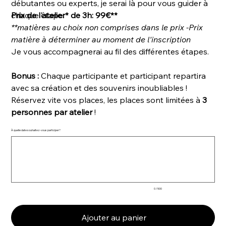
débutantes ou experts, je serai là pour vous guider à
chaque étape.
Prix de l'atelier* de 3h: 99€**
**matières au choix non comprises dans le prix -Prix
matière à déterminer au moment de l'inscription
Je vous accompagnerai au fil des différentes étapes.
Bonus :
Chaque participante et participant repartira
avec sa création et des souvenirs inoubliables !
Réservez vite vos places, les places sont limitées à
3
personnes par atelier
!
À quelle date souhaitez-vous participer?
Jusqu'à
500
caractères.
0 / 500
Ajouter au panier