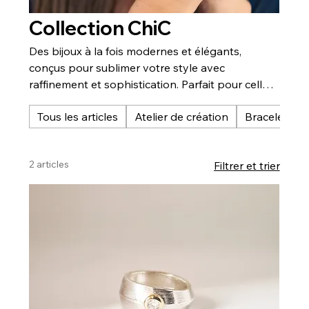
Collection ChiC
Des bijoux à la fois modernes et élégants,
conçus pour sublimer votre style avec
raffinement et sophistication. Parfait pour celles
et ceux qui recherchent des pièces
Tous les articles
Atelier de création
Bracelet éte
intemporelles et distinctives.
2 articles
Filtrer et trier