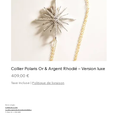
Collier Polaris Or & Argent Rhodié – Version luxe
Prix
409,00 €
Taxe Incluse
|
Politique de livraison
Mentions légales
Politique de cookies
Conditions générales de ventes et d'utilisation
Politique de confidentialité