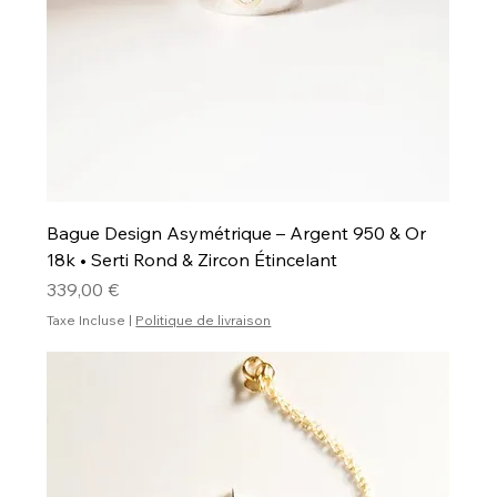
Bague Design Asymétrique – Argent 950 & Or
18k • Serti Rond & Zircon Étincelant
Prix
339,00 €
Taxe Incluse
|
Politique de livraison