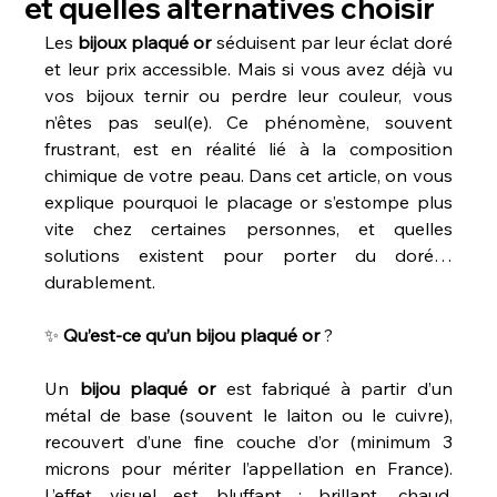
et quelles alternatives choisir
Les 
bijoux
plaqué
or
 séduisent par leur éclat doré 
et leur prix accessible. Mais si vous avez déjà vu 
vos bijoux ternir ou perdre leur couleur, vous 
n’êtes pas seul(e). Ce phénomène, souvent 
frustrant, est en réalité lié à la composition 
chimique de votre peau. Dans cet article, on vous 
explique pourquoi le placage or s’estompe plus 
vite chez certaines personnes, et quelles 
solutions existent pour porter du doré… 
durablement.
✨ 
Qu’est-ce
qu’un
bijou
plaqué
or
 ?
Un 
bijou
plaqué
or
 est fabriqué à partir d’un 
métal de base (souvent le laiton ou le cuivre), 
recouvert d’une fine couche d’or (minimum 3 
microns pour mériter l’appellation en France). 
L’effet visuel est bluffant : brillant, chaud, 