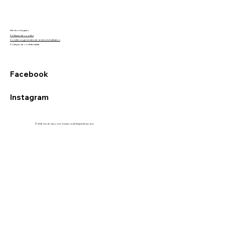
Le Bracelet Éternel : Un Symbole de
Lien et d'Élégance
Mentions légales
Politique de cookies
Conditions générales de ventes et d'utilisation
Politique de confidentialité
Facebook
Instagram
© 2026 Cécile Canonne Créations All Rights Reserved