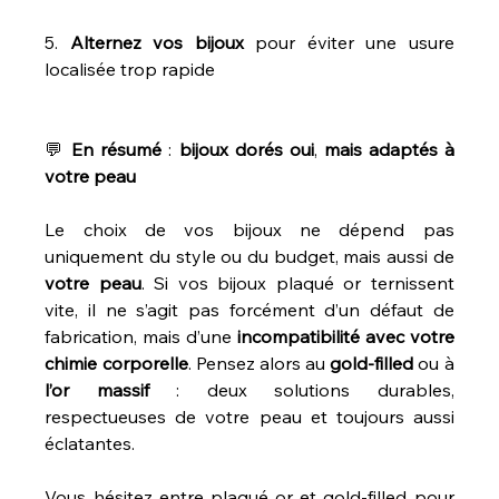
5. 
Alternez
vos
bijoux
 pour éviter une usure 
localisée trop rapide
💬 
En
résumé
 : 
bijoux
dorés
oui
, 
mais
adaptés
à
votre
peau
Le choix de vos bijoux ne dépend pas 
uniquement du style ou du budget, mais aussi de 
votre
peau
. Si vos bijoux plaqué or ternissent 
vite, il ne s’agit pas forcément d’un défaut de 
fabrication, mais d’une 
incompatibilité
avec
votre
chimie
corporelle
. Pensez alors au 
gold-filled
 ou à 
l’or
massif
 : deux solutions durables, 
respectueuses de votre peau et toujours aussi 
éclatantes.
Vous hésitez entre plaqué or et gold-filled pour 