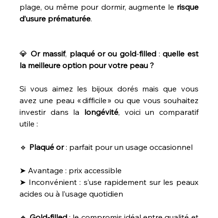
plage, ou même pour dormir, augmente le 
risque
d’usure
prématurée
.
💎 
Or
massif
, 
plaqué
or
ou
gold
-
filled
 : 
quelle
est
la
meilleure
option
pour
votre
peau
?
Si vous aimez les bijoux dorés mais que vous 
avez une peau « difficile » ou que vous souhaitez 
investir dans la 
longévité
, voici un comparatif 
utile :
🔹 
Plaqué
or
 : parfait pour un usage occasionnel
➤ Avantage : prix accessible
➤ Inconvénient : s’use rapidement sur les peaux 
acides ou à l’usage quotidien
🔸 
Gold-filled
 : le compromis idéal entre qualité et 