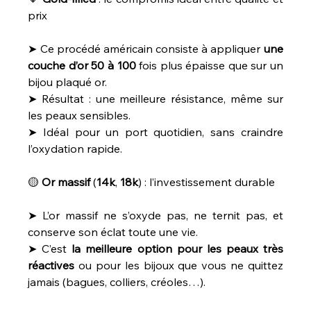
prix
➤ Ce procédé américain consiste à appliquer 
une
couche
d’or
50
à
100
 fois plus épaisse que sur un 
bijou plaqué or.
➤ Résultat : une meilleure résistance, même sur 
les peaux sensibles.
➤ Idéal pour un port quotidien, sans craindre 
l’oxydation rapide.
🟡 
Or
massif
 (
14k
, 
18k
) : l’investissement durable
➤ L’or massif ne s’oxyde pas, ne ternit pas, et 
conserve son éclat toute une vie.
➤ C’est 
la
meilleure
option
pour
les
peaux
très
réactives
 ou pour les bijoux que vous ne quittez 
jamais (bagues, colliers, créoles…).