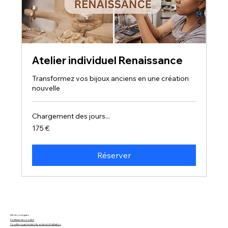
Atelier individuel Renaissance
Transformez vos bijoux anciens en une création
nouvelle
Chargement des jours...
175
175 €
euros
Réserver
Mentions légales
Politique de cookies
Conditions générales de ventes et d'utilisation