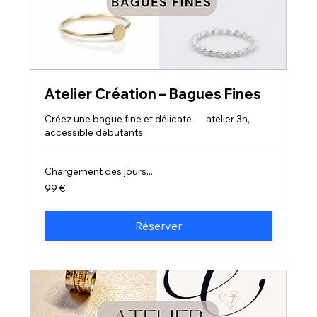
Atelier Création – Bagues Fines
Créez une bague fine et délicate — atelier 3h,
accessible débutants
Chargement des jours...
99
99 €
euros
Réserver