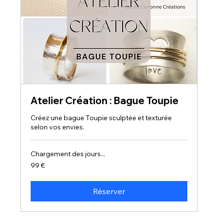
Atelier Création : Bague Toupie
Créez une bague Toupie sculptée et texturée
selon vos envies.
Chargement des jours...
99
99 €
euros
Réserver