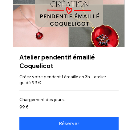
Atelier pendentif émaillé
Coquelicot
Créez votre pendentif émaillé en 3h – atelier
guidé 99 €
Chargement des jours...
99
99 €
euros
Réserver