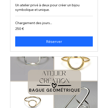
Un atelier privé à deux pour créer un bijou
symbolique et unique.
Chargement des jours...
250
250 €
euros
Réserver