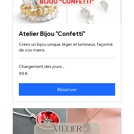
Atelier Bijou "Confetti"
Créez un bijou unique, léger et lumineux, façonné
de vos mains.
Chargement des jours...
99
99 €
euros
Réserver