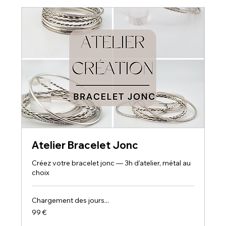
Atelier Bracelet Jonc
Créez votre bracelet jonc — 3h d’atelier, métal au
choix
Chargement des jours...
99
99 €
euros