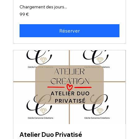
Chargement des jours...
99
99 €
euros
Réserver
Atelier Duo Privatisé