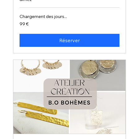
Chargement des jours...
99
99 €
euros
Réserver