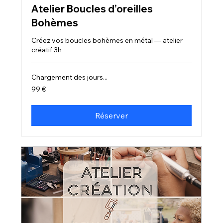
Atelier Boucles d’oreilles
Bohèmes
Créez vos boucles bohèmes en métal — atelier
créatif 3h
Chargement des jours...
99
99 €
euros
Réserver