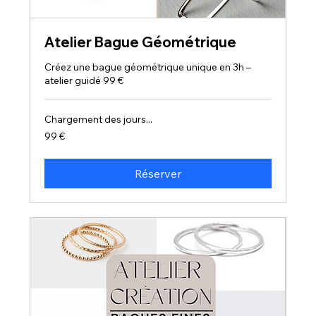
Atelier Bague Géométrique
Créez une bague géométrique unique en 3h –
atelier guidé 99 €
Chargement des jours...
99
99 €
euros
Réserver