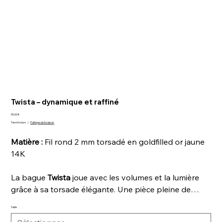
Twista – dynamique et raffiné
Prix
55,00 €
Taxe Incluse
|
Politique de livraison
Matière :
Fil rond 2 mm torsadé en goldfilled or jaune
14K
La bague
Twista
joue avec les volumes et la lumière
grâce à sa torsade élégante. Une pièce pleine de
mouvement, qui attire le regard tout en restant
Taille
délicate.