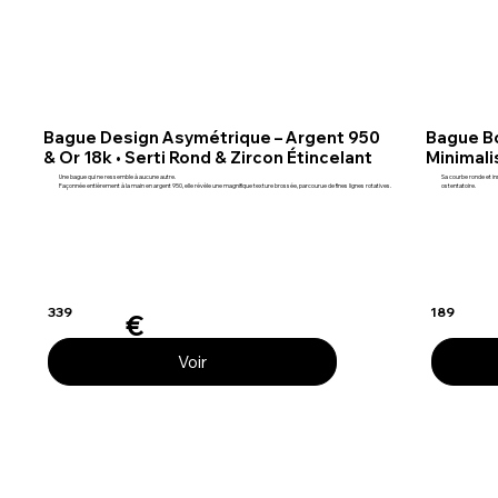
Bague Design Asymétrique – Argent 950
Bague B
& Or 18k • Serti Rond & Zircon Étincelant
Minimali
Une bague qui ne ressemble à aucune autre.
Sa courbe ronde et in
Façonnée entièrement à la main en argent 950, elle révèle une magnifique texture brossée, parcourue de fines lignes rotatives.
ostentatoire.
339
189
€
Voir