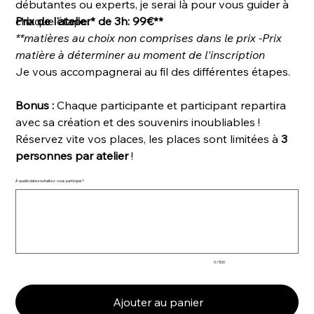
débutantes ou experts, je serai là pour vous guider à
chaque étape.
Prix de l'atelier* de 3h: 99€**
**matières au choix non comprises dans le prix -Prix
matière à déterminer au moment de l'inscription
Je vous accompagnerai au fil des différentes étapes.
Bonus :
Chaque participante et participant repartira
avec sa création et des souvenirs inoubliables !
Réservez vite vos places, les places sont limitées à
3
personnes par atelier
!
À quelle date souhaitez-vous participer?
Jusqu'à
500
caractères.
0 / 500
Ajouter au panier