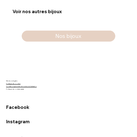
Voir nos autres bijoux
Nos bijoux
Mentions légales
Politique de cookies
Conditions générales de ventes et d'utilisation
Politique de confidentialité
Facebook
Instagram